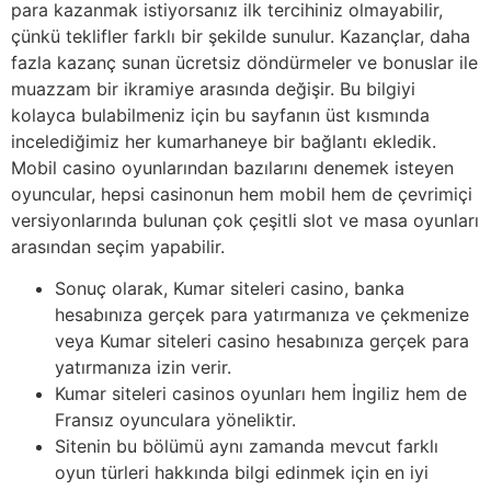
para kazanmak istiyorsanız ilk tercihiniz olmayabilir,
çünkü teklifler farklı bir şekilde sunulur. Kazançlar, daha
fazla kazanç sunan ücretsiz döndürmeler ve bonuslar ile
muazzam bir ikramiye arasında değişir. Bu bilgiyi
kolayca bulabilmeniz için bu sayfanın üst kısmında
incelediğimiz her kumarhaneye bir bağlantı ekledik.
Mobil casino oyunlarından bazılarını denemek isteyen
oyuncular, hepsi casinonun hem mobil hem de çevrimiçi
versiyonlarında bulunan çok çeşitli slot ve masa oyunları
arasından seçim yapabilir.
Sonuç olarak, Kumar siteleri casino, banka
hesabınıza gerçek para yatırmanıza ve çekmenize
veya Kumar siteleri casino hesabınıza gerçek para
yatırmanıza izin verir.
Kumar siteleri casinos oyunları hem İngiliz hem de
Fransız oyunculara yöneliktir.
Sitenin bu bölümü aynı zamanda mevcut farklı
oyun türleri hakkında bilgi edinmek için en iyi