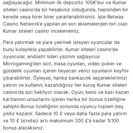
sağlayacağız. Minimum ilk depozito 100€’dur ve Kumar
siteleri casino’da bir hesabınız olduğunda, hepsinden bir
kerede veya birer birer yararlanabilirsiniz. İşte Betway
Casino Network’e yapılan en son eklemelerden biri olan
Kumar siteleri casino incelememiz.
Para yatırmak ve para çekmek isteyen oyuncular da
bunu kolaylıkla yapabilirler. Kumar siteleri casino’da
oyuncular, endüstri lideri yazılım sağlayıcısı
Microgaming’den slot, masa oyunları, video poker ve
gündelik oyunları içeren heyecan verici oyunların keyfini
çıkarabilirler. Öyleyse, harika bankacılık seçeneklerimizi
yatırın ve kullanın; kazandığınız her kuruş Kumar siteleri
casino’da sizi bekliyor olacak. Oyun, keno ve kazı kazan
kartlarının unsurlarını içeren harika bir bonus özelliğine
sahiptir.Bonus özelliğinin sonunda oyuncu toplam beş
yıldız kazanır. Sadece 10 £ veya daha fazla para yatırın
ve 10 £ ücretsiz artı maksimum 200 £’a kadar %100
bonus alacaksınız.