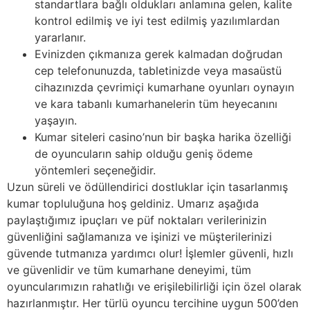
standartlara bağlı oldukları anlamına gelen, kalite
kontrol edilmiş ve iyi test edilmiş yazılımlardan
yararlanır.
Evinizden çıkmanıza gerek kalmadan doğrudan
cep telefonunuzda, tabletinizde veya masaüstü
cihazınızda çevrimiçi kumarhane oyunları oynayın
ve kara tabanlı kumarhanelerin tüm heyecanını
yaşayın.
Kumar siteleri casino’nun bir başka harika özelliği
de oyuncuların sahip olduğu geniş ödeme
yöntemleri seçeneğidir.
Uzun süreli ve ödüllendirici dostluklar için tasarlanmış
kumar topluluğuna hoş geldiniz. Umarız aşağıda
paylaştığımız ipuçları ve püf noktaları verilerinizin
güvenliğini sağlamanıza ve işinizi ve müşterilerinizi
güvende tutmanıza yardımcı olur! İşlemler güvenli, hızlı
ve güvenlidir ve tüm kumarhane deneyimi, tüm
oyuncularımızın rahatlığı ve erişilebilirliği için özel olarak
hazırlanmıştır. Her türlü oyuncu tercihine uygun 500’den