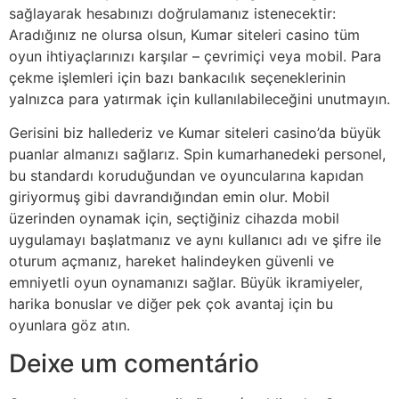
sağlayarak hesabınızı doğrulamanız istenecektir:
Aradığınız ne olursa olsun, Kumar siteleri casino tüm
oyun ihtiyaçlarınızı karşılar – çevrimiçi veya mobil. Para
çekme işlemleri için bazı bankacılık seçeneklerinin
yalnızca para yatırmak için kullanılabileceğini unutmayın.
Gerisini biz hallederiz ve Kumar siteleri casino’da büyük
puanlar almanızı sağlarız. Spin kumarhanedeki personel,
bu standardı koruduğundan ve oyuncularına kapıdan
giriyormuş gibi davrandığından emin olur. Mobil
üzerinden oynamak için, seçtiğiniz cihazda mobil
uygulamayı başlatmanız ve aynı kullanıcı adı ve şifre ile
oturum açmanız, hareket halindeyken güvenli ve
emniyetli oyun oynamanızı sağlar. Büyük ikramiyeler,
harika bonuslar ve diğer pek çok avantaj için bu
oyunlara göz atın.
Deixe um comentário