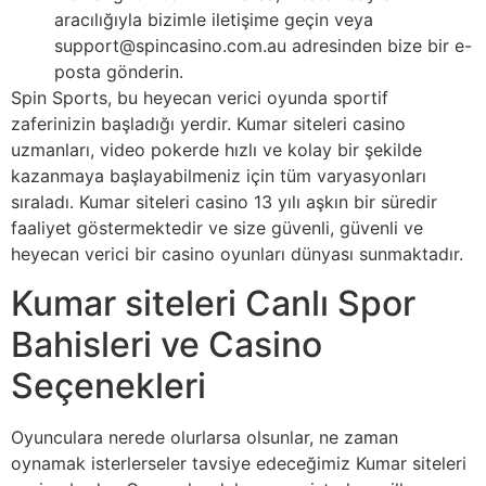
aracılığıyla bizimle iletişime geçin veya
support@spincasino.com.au
adresinden bize bir e-
posta gönderin.
Spin Sports, bu heyecan verici oyunda sportif
zaferinizin başladığı yerdir. Kumar siteleri casino
uzmanları, video pokerde hızlı ve kolay bir şekilde
kazanmaya başlayabilmeniz için tüm varyasyonları
sıraladı. Kumar siteleri casino 13 yılı aşkın bir süredir
faaliyet göstermektedir ve size güvenli, güvenli ve
heyecan verici bir casino oyunları dünyası sunmaktadır.
Kumar siteleri Canlı Spor
Bahisleri ve Casino
Seçenekleri
Oyunculara nerede olurlarsa olsunlar, ne zaman
oynamak isterlerseler tavsiye edeceğimiz Kumar siteleri