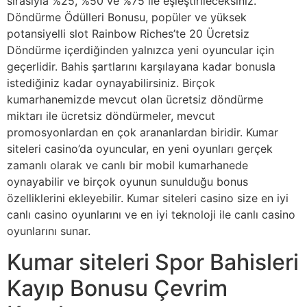
sırasıyla %25, %50 ve %75 ile eşleştirileceksiniz.
Döndürme Ödülleri Bonusu, popüler ve yüksek
potansiyelli slot Rainbow Riches’te 20 Ücretsiz
Döndürme içerdiğinden yalnızca yeni oyuncular için
geçerlidir. Bahis şartlarını karşılayana kadar bonusla
istediğiniz kadar oynayabilirsiniz. Birçok
kumarhanemizde mevcut olan ücretsiz döndürme
miktarı ile ücretsiz döndürmeler, mevcut
promosyonlardan en çok arananlardan biridir. Kumar
siteleri casino’da oyuncular, en yeni oyunları gerçek
zamanlı olarak ve canlı bir mobil kumarhanede
oynayabilir ve birçok oyunun sunulduğu bonus
özelliklerini ekleyebilir. Kumar siteleri casino size en iyi
canlı casino oyunlarını ve en iyi teknoloji ile canlı casino
oyunlarını sunar.
Kumar siteleri Spor Bahisleri
Kayıp Bonusu Çevrim