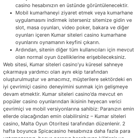
casino hesabınızın en üstünde görüntülenecektir.
Mobil kumarhaneyi ziyaret etmek veya kumarhane
uygulamasını indirmek isterseniz sitemize gidin ve
slot, masa oyunları, video poker, bakara ve diğer
oyunları içeren Kumar siteleri casino kumarhane
oyunlarını oynamanın keyfini çıkarın.
Ardından, sitenin diğer tüm kullanıcıları için mevcut
olan normal oyun özelliklerine erişebileceksiniz.
Web sitesi, Kumar siteleri casino’yu küresel sahneye
çıkarmaya yardımcı olan aynı ekip tarafından
oluşturulmuştur ve amacımız, müşterilere sektördeki en
iyi çevrimiçi casino deneyimini sunmak için gelişmeye
devam etmektir. Kumar siteleri casino’da mevcut en
popüler casino oyunlarından ikisinin heyecan verici
çevrimiçi ve mobil versiyonlarına sahibiz: Paranızın emin
ellerde olacağından emin olabilirsiniz – Kumar siteleri
casino, Malta Oyun Otoritesi tarafından düzenlenir. 2
hafta boyunca Spicacasino hesabınıza daha fazla para