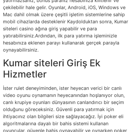
yatırmazsanız, bonus paranız hesabınıza kilitlenir ve
çekilebilir hale gelir. Oyunlar, Android, iOS, Windows ve
Mac dahil olmak üzere çeşitli işletim sistemlerine sahip
mobil cihazlarda desteklenir Kaydolduktan sonra, Kumar
siteleri casino ağına giriş yapabilir ve para
yatırabilirsiniz.Ardından, ilk para yatırma işleminizle
hesabınıza eklenen parayı kullanarak gerçek parayla
oynayabilirsiniz.
Kumar siteleri Giriş Ek
Hizmetler
İster rulet deneyiminden, ister heyecan verici bir canlı
video oyunu oynamanın heyecanından hoşlanıyor olun,
canlı krupiye oyunları dünyasının canlandırıcı bir seçim
olduğunu göreceksiniz. Güvenli para yatırmak için
ihtiyacınız olan bilgileri size sağlayacağız. İyi poker eli
algoritmalarına dayalı bir bahis sistemi kullanan
oyuncular, güvenle bahis oynayabilir ve oynarken poker