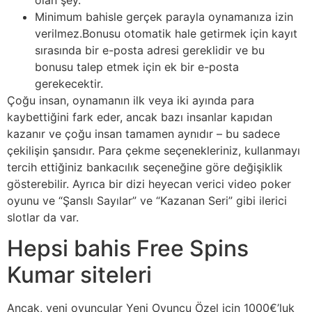
Minimum bahisle gerçek parayla oynamanıza izin
verilmez.Bonusu otomatik hale getirmek için kayıt
sırasında bir e-posta adresi gereklidir ve bu
bonusu talep etmek için ek bir e-posta
gerekecektir.
Çoğu insan, oynamanın ilk veya iki ayında para
kaybettiğini fark eder, ancak bazı insanlar kapıdan
kazanır ve çoğu insan tamamen aynıdır – bu sadece
çekilişin şansıdır. Para çekme seçenekleriniz, kullanmayı
tercih ettiğiniz bankacılık seçeneğine göre değişiklik
gösterebilir. Ayrıca bir dizi heyecan verici video poker
oyunu ve “Şanslı Sayılar” ve “Kazanan Seri” gibi ilerici
slotlar da var.
Hepsi bahis Free Spins
Kumar siteleri
Ancak, yeni oyuncular Yeni Oyuncu Özel için 1000€’luk