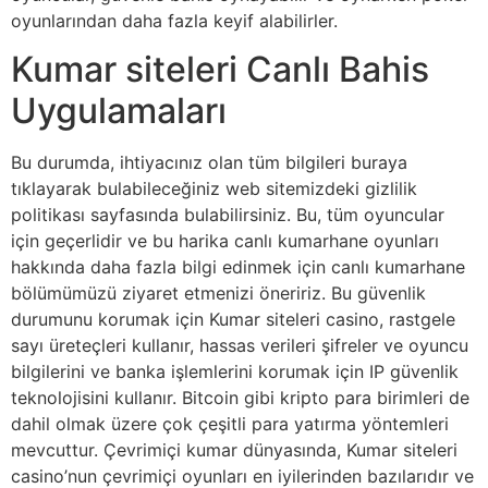
oyunlarından daha fazla keyif alabilirler.
Kumar siteleri Canlı Bahis
Uygulamaları
Bu durumda, ihtiyacınız olan tüm bilgileri buraya
tıklayarak bulabileceğiniz web sitemizdeki gizlilik
politikası sayfasında bulabilirsiniz. Bu, tüm oyuncular
için geçerlidir ve bu harika canlı kumarhane oyunları
hakkında daha fazla bilgi edinmek için canlı kumarhane
bölümümüzü ziyaret etmenizi öneririz. Bu güvenlik
durumunu korumak için Kumar siteleri casino, rastgele
sayı üreteçleri kullanır, hassas verileri şifreler ve oyuncu
bilgilerini ve banka işlemlerini korumak için IP güvenlik
teknolojisini kullanır. Bitcoin gibi kripto para birimleri de
dahil olmak üzere çok çeşitli para yatırma yöntemleri
mevcuttur. Çevrimiçi kumar dünyasında, Kumar siteleri
casino’nun çevrimiçi oyunları en iyilerinden bazılarıdır ve