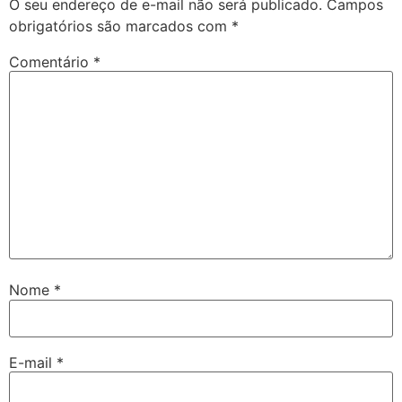
O seu endereço de e-mail não será publicado.
Campos
obrigatórios são marcados com
*
Comentário
*
Nome
*
E-mail
*