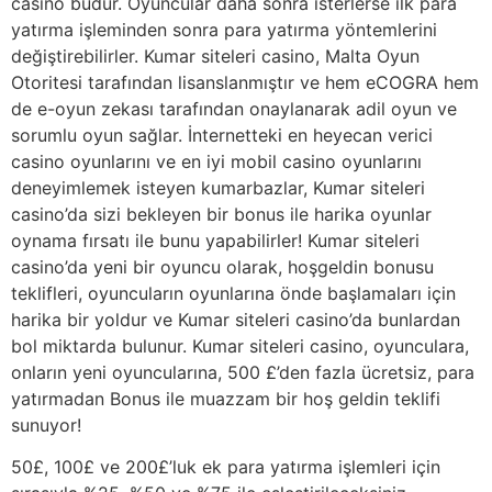
casino budur. Oyuncular daha sonra isterlerse ilk para
yatırma işleminden sonra para yatırma yöntemlerini
değiştirebilirler. Kumar siteleri casino, Malta Oyun
Otoritesi tarafından lisanslanmıştır ve hem eCOGRA hem
de e-oyun zekası tarafından onaylanarak adil oyun ve
sorumlu oyun sağlar. İnternetteki en heyecan verici
casino oyunlarını ve en iyi mobil casino oyunlarını
deneyimlemek isteyen kumarbazlar, Kumar siteleri
casino’da sizi bekleyen bir bonus ile harika oyunlar
oynama fırsatı ile bunu yapabilirler! Kumar siteleri
casino’da yeni bir oyuncu olarak, hoşgeldin bonusu
teklifleri, oyuncuların oyunlarına önde başlamaları için
harika bir yoldur ve Kumar siteleri casino’da bunlardan
bol miktarda bulunur. Kumar siteleri casino, oyunculara,
onların yeni oyuncularına, 500 £’den fazla ücretsiz, para
yatırmadan Bonus ile muazzam bir hoş geldin teklifi
sunuyor!
50£, 100£ ve 200£’luk ek para yatırma işlemleri için