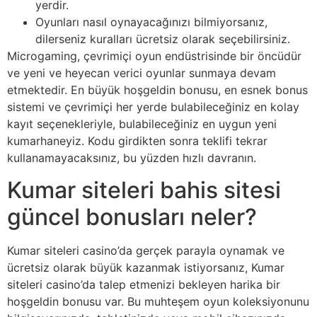
yerdir.
Oyunları nasıl oynayacağınızı bilmiyorsanız,
dilerseniz kuralları ücretsiz olarak seçebilirsiniz.
Microgaming, çevrimiçi oyun endüstrisinde bir öncüdür
ve yeni ve heyecan verici oyunlar sunmaya devam
etmektedir. En büyük hoşgeldin bonusu, en esnek bonus
sistemi ve çevrimiçi her yerde bulabileceğiniz en kolay
kayıt seçenekleriyle, bulabileceğiniz en uygun yeni
kumarhaneyiz. Kodu girdikten sonra teklifi tekrar
kullanamayacaksınız, bu yüzden hızlı davranın.
Kumar siteleri bahis sitesi
güncel bonusları neler?
Kumar siteleri casino’da gerçek parayla oynamak ve
ücretsiz olarak büyük kazanmak istiyorsanız, Kumar
siteleri casino’da talep etmenizi bekleyen harika bir
hoşgeldin bonusu var. Bu muhteşem oyun koleksiyonunu