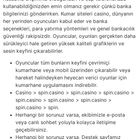
kullanabildiğinizden emin olmanız gerekir çünkü banka
bilgilerinizi gönderirken. Kumar siteleri casino, dünyanın
her yerinden oyuncuları kabul eder ve banka
seçenekleri, para yatırma yöntemleri ve genel bankacılık
güvenliği rakipsizdir. Oyuncular, oyunları gerçekten daha
sürükleyici hale getiren yüksek kaliteli grafiklerin ve
sesin keyfini çıkarabilirler.
Oyuncular tüm bunların keyfini çevrimiçi
kumarhane veya mobil üzerinden çıkarabilir veya
hareket halindeyken heyecan verici oyunlar için
kumarhane uygulamasını indirebilir.
Casino > spin.casino > spin.casino > spin.casino >
spin.casino > spin.casino > spin.casino >
spin.casino > spin.
Herhangi bir sorunuz varsa, ekibimizle e-posta
veya canlı sohbet yoluyla kolayca iletişime
geçebilirsiniz.
Herhangi bir sorunuz varsa, Destek sayfamız