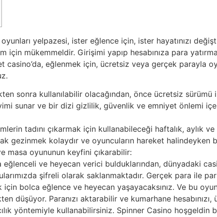
unları yelpazesi, ister eğlence için, ister hayatınızı değişt
için mükemmeldir. Girişimi yapıp hesabınıza para yatırmak
bet casino’da, eğlenmek için, ücretsiz veya gerçek parayla
z.
ikten sonra kullanılabilir olacağından, önce ücretsiz sürümü 
imi sunar ve bir dizi gizlilik, güvenlik ve emniyet önlemi iç
mlerin tadını çıkarmak için kullanabileceği haftalık, aylık 
k gezinmek kolaydır ve oyuncuların hareket halindeyken bece
ve masa oyununun keyfini çıkarabilir:
ğlenceli ve heyecan verici bulduklarından, dünyadaki casino
ucularımızda şifreli olarak saklanmaktadır. Gerçek para ile p
k için bolca eğlence ve heyecan yaşayacaksınız. Ve bu oy
ten düşüyor. Paranızı aktarabilir ve kumarhane hesabınızı, 
ılık yöntemiyle kullanabilirsiniz. Spinner Casino hoşgeldin 