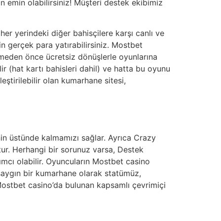
n emin olabilirsiniz! Müşteri destek ekibimiz
 her yerindeki diğer bahisçilere karşı canlı ve
n gerçek para yatırabilirsiniz. Mostbet
çmeden önce ücretsiz dönüşlerle oyunlarına
ir (hat kartı bahisleri dahil) ve hatta bu oyunu
ştirilebilir olan kumarhane sitesi,
nin üstünde kalmamızı sağlar. Ayrıca Crazy
ur. Herhangi bir sorunuz varsa, Destek
ımcı olabilir. Oyuncuların Mostbet casino
 saygın bir kumarhane olarak statümüz,
 Mostbet casino’da bulunan kapsamlı çevrimiçi