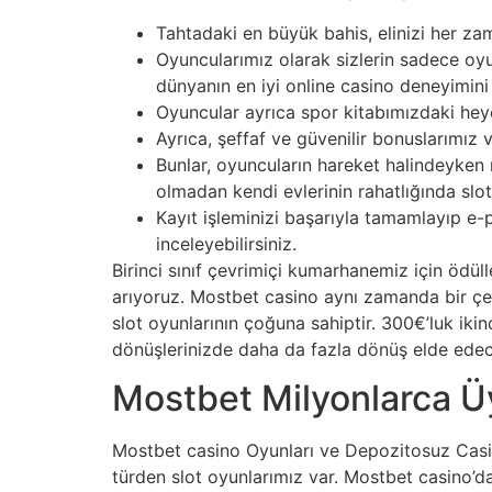
Tahtadaki en büyük bahis, elinizi her za
Oyuncularımız olarak sizlerin sadece oy
dünyanın en iyi online casino deneyimini
Oyuncular ayrıca spor kitabımızdaki heyec
Ayrıca, şeffaf ve güvenilir bonuslarımız
Bunlar, oyuncuların hareket halindeyken
olmadan kendi evlerinin rahatlığında slotl
Kayıt işleminizi başarıyla tamamlayıp e-p
inceleyebilirsiniz.
Birinci sınıf çevrimiçi kumarhanemiz için ödül
arıyoruz. Mostbet casino aynı zamanda bir çev
slot oyunlarının çoğuna sahiptir. 300€’luk ik
dönüşlerinizde daha da fazla dönüş elde edec
Mostbet Milyonlarca Ü
Mostbet casino Oyunları ve Depozitosuz Casi
türden slot oyunlarımız var. Mostbet casino’d