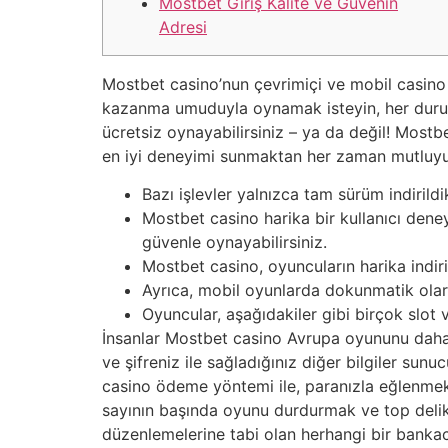
Mostbet Giriş Kalite ve Güvenin
Adresi
Mostbet casino’nun çevrimiçi ve mobil casino oy
kazanma umuduyla oynamak isteyin, her durum 
ücretsiz oynayabilirsiniz – ya da değil! Most
en iyi deneyimi sunmaktan her zaman mutluyu
Bazı işlevler yalnızca tam sürüm indirild
Mostbet casino harika bir kullanıcı deney
güvenle oynayabilirsiniz.
Mostbet casino, oyuncuların harika indiri
Ayrıca, mobil oyunlarda dokunmatik olara
Oyuncular, aşağıdakiler gibi birçok slot 
İnsanlar Mostbet casino Avrupa oyununu daha e
ve şifreniz ile sağladığınız diğer bilgiler sun
casino ödeme yöntemi ile, paranızla eğlenme
sayının başında oyunu durdurmak ve top delik
düzenlemelerine tabi olan herhangi bir bankac