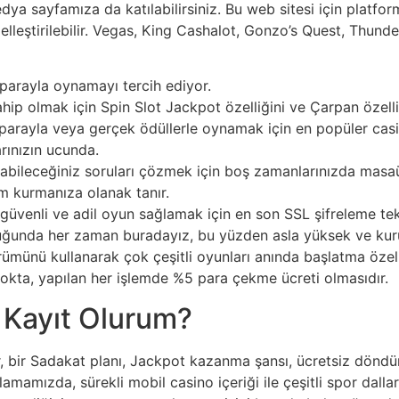
sayfamıza da katılabilirsiniz. Bu web sitesi için platform ol
lleştirilebilir. Vegas, King Cashalot, Gonzo’s Quest, Thunde
parayla oynamayı tercih ediyor.
p olmak için Spin Slot Jackpot özelliğini ve Çarpan özelliğ
 parayla veya gerçek ödüllerle oynamak için en popüler casi
ınızın ucunda.
abileceğiniz soruları çözmek için boş zamanlarınızda masaü
işim kurmanıza olanak tanır.
venli ve adil oyun sağlamak için en son SSL şifreleme tekno
olduğunda her zaman buradayız, bu yüzden asla yüksek ve kur
ümünü kullanarak çok çeşitli oyunları anında başlatma özell
nokta, yapılan her işlemde %5 para çekme ücreti olmasıdır.
 Kayıt Olurum?
, bir Sadakat planı, Jackpot kazanma şansı, ücretsiz döndü
amızda, sürekli mobil casino içeriği ile çeşitli spor dallar