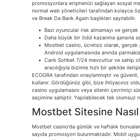
promosyonlara erişmenizi sağlayan sosyal medya 
normal web yöneticileri tarafından kolayca öze
ve Break Da Bank Again başlıkları sayılabilir.
Bazı oyuncular risk almamayı ve gerçek 
Daha büyük bir ödül kazanma şansına sahi
Mostbet casino, ücretsiz olarak, gerçek
Android uygulamasında anında parmaklar
Canlı Sohbet 7/24 mevcuttur ve sahip ol
aracılığıyla bizimle hızlı bir şekilde ilet
ECOGRA tarafından onaylanmıştır ve güvenli, gü
kullanır. Gördüğünüz gibi, bize ihtiyacınız 
casino uygulamasını veya sitenin çevrimiçi sür
seçimine sahiptir. Yapılabilecek tek olumsuz 
Mostbet Sitesine Nasıl
Mostbet casino’da günlük ve haftalık bonuslar
sayıda promosyon bulunmaktadır. Mobil uygulam