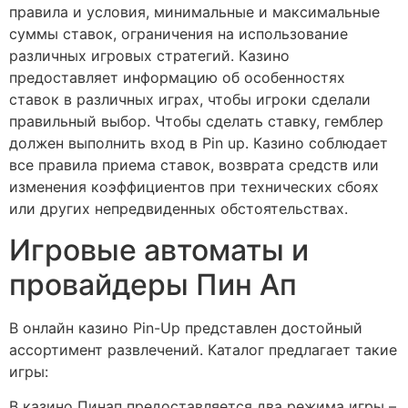
правила и условия, минимальные и максимальные
суммы ставок, ограничения на использование
различных игровых стратегий. Казино
предоставляет информацию об особенностях
ставок в различных играх, чтобы игроки сделали
правильный выбор. Чтобы сделать ставку, гемблер
должен выполнить вход в Pin up. Казино соблюдает
все правила приема ставок, возврата средств или
изменения коэффициентов при технических сбоях
или других непредвиденных обстоятельствах.
Игровые автоматы и
провайдеры Пин Ап
В онлайн казино Pin-Up представлен достойный
ассортимент развлечений. Каталог предлагает такие
игры:
В казино Пинап предоставляется два режима игры –