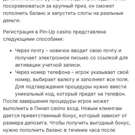
посоревноваться за крупный приз, он сможет
пополнить баланс и запустить слоты на реальные
деньги.
Регистрация в Pin-Up casino представлена
следующими способами:
Через почту – новичок вводит свою почту и
получает электронное письмо со ссылкой для
активации учетной записи.
Через номер телефона – игрок указывает свой
номер, выбирает валюту и заполняет все поля.
Для подтверждения процедуры нужно ввести
уникальный код, который придет на телефон.
После завершения процедуры игрок может
выполнить в Пинап casino вход. Новым клиентам
дается приветственный бонус, который зависит от
размера депозита. Чтобы получить выгодный бонус,
нужно пополнить баланс в течение часа после