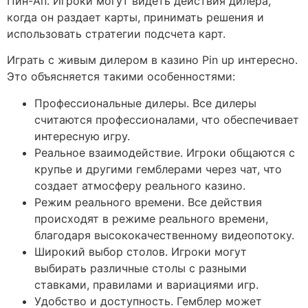
Пин-Ап. Игроки могут видеть действия дилера,
когда он раздает карты, принимать решения и
использовать стратегии подсчета карт.
Играть с живым дилером в казино Pin up интересно.
Это объясняется такими особенностями:
Профессиональные дилеры. Все дилеры
считаются профессионалами, что обеспечивает
интересную игру.
Реальное взаимодействие. Игроки общаются с
крупье и другими гемблерами через чат, что
создает атмосферу реального казино.
Режим реального времени. Все действия
происходят в режиме реального времени,
благодаря высококачественному видеопотоку.
Широкий выбор столов. Игроки могут
выбирать различные столы с разными
ставками, правилами и вариациями игр.
Удобство и доступность. Гемблер может