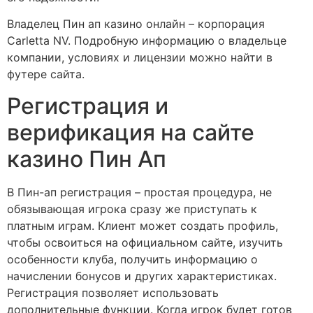
Владелец Пин ап казино онлайн – корпорация
Carletta NV. Подробную информацию о владельце
компании, условиях и лицензии можно найти в
футере сайта.
Регистрация и
верификация на сайте
казино Пин Ап
В Пин-ап регистрация – простая процедура, не
обязывающая игрока сразу же приступать к
платным играм. Клиент может создать профиль,
чтобы освоиться на официальном сайте, изучить
особенности клуба, получить информацию о
начислении бонусов и других характеристиках.
Регистрация позволяет использовать
дополнительные функции. Когда игрок будет готов