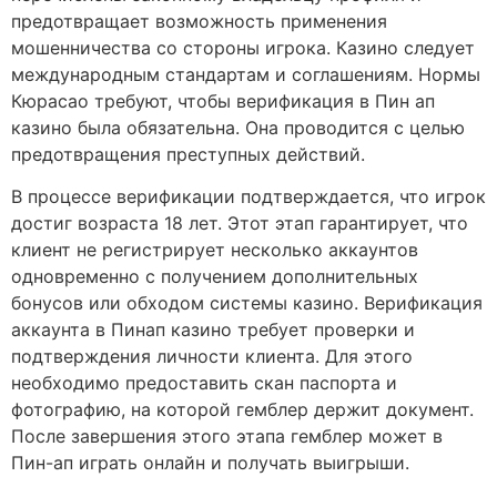
предотвращает возможность применения
мошенничества со стороны игрока. Казино следует
международным стандартам и соглашениям. Нормы
Кюрасао требуют, чтобы верификация в Пин ап
казино была обязательна. Она проводится с целью
предотвращения преступных действий.
В процессе верификации подтверждается, что игрок
достиг возраста 18 лет. Этот этап гарантирует, что
клиент не регистрирует несколько аккаунтов
одновременно с получением дополнительных
бонусов или обходом системы казино. Верификация
аккаунта в Пинап казино требует проверки и
подтверждения личности клиента. Для этого
необходимо предоставить скан паспорта и
фотографию, на которой гемблер держит документ.
После завершения этого этапа гемблер может в
Пин-ап играть онлайн и получать выигрыши.