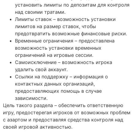
установить лимиты по депозитам для контроля
над своими тратами.
Лимиты ставок – возможность установки
лимитов на размер ставок, чтобы
предотвратить возможные финансовые риски.
Временные ограничения – предоставлена
возможность установки временных
ограничений на игровые сессии.
Самоисключение – возможность игрока
удалить свой аккаунт.
Ссылки на поддержку – информация о
контактных данных организаций,
предоставляющих помощь в случае
зависимости.
Цель такого раздела – обеспечить ответственную
игру, предостерегая игроков от возможных проблем
с азартом и предоставляя средства контроля над
своей игровой активностью.