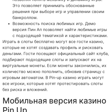
Это позволяет принимать обоснованные
решения при выборе игр и управлении своим
банкроллом.
Возможность поиска любимых игр. Демо
версия Пин Ап позволяет найти любимые игры
с подходящей тематикой и характеристиками.
Играть в слоты бесплатно могут все гости казино,
которые не хотят создавать профиль и рисковать
деньгами. Гости посещают официальный сайт клуба,
подбирают подходящие слоты и запускают их на
виртуальные монеты. Если монеты закончились, их
количество можно пополнить, обновив страницу с
игровым автоматом. В Pin-up казино играть могут
все игроки, которые хотят протестировать слоты
без риска и вложений.
Мобильная версия казино
Pin Up