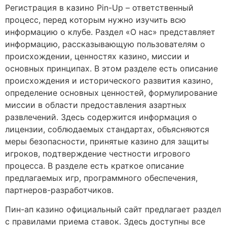
Регистрация в казино Pin-Up – ответственный
процесс, перед которым нужно изучить всю
информацию о клубе. Раздел «О нас» представляет
информацию, рассказывающую пользователям о
происхождении, ценностях казино, миссии и
основных принципах. В этом разделе есть описание
происхождения и исторического развития казино,
определение основных ценностей, формулирование
миссии в области предоставления азартных
развлечений. Здесь содержится информация о
лицензии, соблюдаемых стандартах, объясняются
меры безопасности, принятые казино для защиты
игроков, подтверждение честности игрового
процесса. В разделе есть краткое описание
предлагаемых игр, программного обеспечения,
партнеров-разработчиков.
Пин-ап казино официальный сайт предлагает раздел
с правилами приема ставок. Здесь доступны все