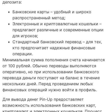
депозита:
Банковские карты – удобный и широко
распространенный метод;
Электронные и криптовалютные кошельки –
предлагают различные и современные опции
для игроков;
Стандартный банковский перевод – для тех,
кто предпочитает надежные финансовые
операции.
Минимальная сумма пополнения счета начинается
от 100 рублей. Обычно переводы выполняются
оперативно, но при использовании банковского
перевода деньги поступают на баланс в течение
нескольких дней. Перед проведением любых
финансовых операций нужно войти в профиль.
Для вывода денег Pin-Up предоставляет
возможность использования банковских карт,
криптовалют и электронных кошельков. Процесс