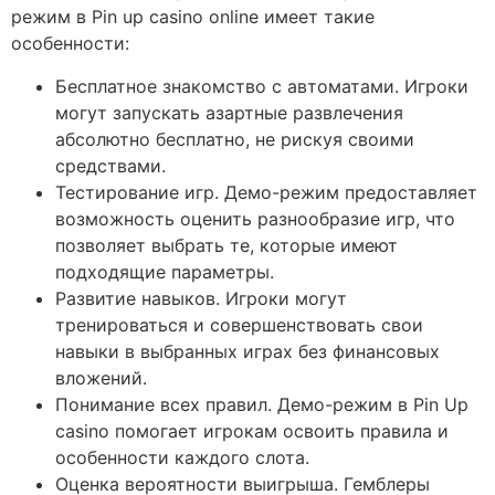
режим в Pin up casino online имеет такие
особенности:
Бесплатное знакомство с автоматами. Игроки
могут запускать азартные развлечения
абсолютно бесплатно, не рискуя своими
средствами.
Тестирование игр. Демо-режим предоставляет
возможность оценить разнообразие игр, что
позволяет выбрать те, которые имеют
подходящие параметры.
Развитие навыков. Игроки могут
тренироваться и совершенствовать свои
навыки в выбранных играх без финансовых
вложений.
Понимание всех правил. Демо-режим в Pin Up
casino помогает игрокам освоить правила и
особенности каждого слота.
Оценка вероятности выигрыша. Гемблеры