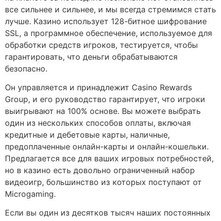
все сильнее и сильнее, и мы всегда стремимся стать
лучше. Казино использует 128-битное шифрование
SSL, а программное обеспечение, используемое для
обработки средств игроков, тестируется, чтобы
гарантировать, что деньги обрабатываются
безопасно.
Он управляется и принадлежит Casino Rewards
Group, и его руководство гарантирует, что игроки
выигрывают на 100% основе. Вы можете выбрать
один из нескольких способов оплаты, включая
кредитные и дебетовые карты, наличные,
предоплаченные онлайн-карты и онлайн-кошельки.
Предлагается все для ваших игровых потребностей,
но в казино есть довольно ограниченный набор
видеоигр, большинство из которых поступают от
Microgaming.
Если вы один из десятков тысяч наших постоянных