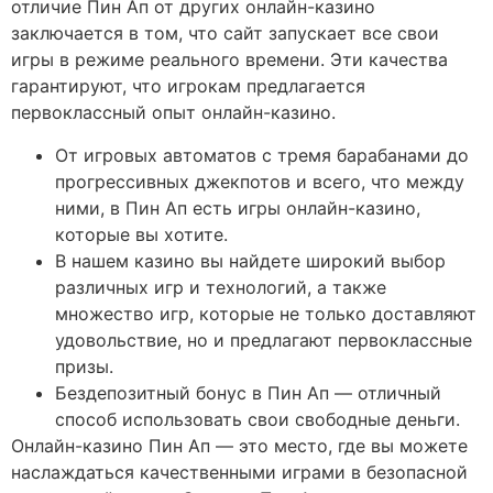
отличие Пин Ап от других онлайн-казино
заключается в том, что сайт запускает все свои
игры в режиме реального времени. Эти качества
гарантируют, что игрокам предлагается
первоклассный опыт онлайн-казино.
От игровых автоматов с тремя барабанами до
прогрессивных джекпотов и всего, что между
ними, в Пин Ап есть игры онлайн-казино,
которые вы хотите.
В нашем казино вы найдете широкий выбор
различных игр и технологий, а также
множество игр, которые не только доставляют
удовольствие, но и предлагают первоклассные
призы.
Бездепозитный бонус в Пин Ап — отличный
способ использовать свои свободные деньги.
Онлайн-казино Пин Ап — это место, где вы можете
наслаждаться качественными играми в безопасной