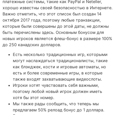
платежные системы, такие как PayPal и Neteller,
хорошо известны своей безопасностью в Интернете.
Важно отметить, что этот список был создан 14
октября 2017 года, поэтому любые транзакции,
которые были совершены до этой даты, не должны
быть перечислены здесь. Основным бонусом для
новых игроков является флеш-бонус в размере 100%
до 250 канадских долларов.
Есть несколько традиционных игр, которыми
могут наслаждаться традиционалисты, такие
как блэкджек, кости и игровые автоматы, но
есть и более современные игры, в которые
также входят захватывающие видеослоты.
Игроки хотят чувствовать себя важными,
поэтому любой новый игрок должен иметь
хотя бы этот номер.
Мы также рады сообщить, что теперь мы
предлагаем 50% релоад бонус до 1 доллара.