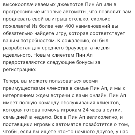
высокооплачиваемых джекпотов Пин Ап или в
прогрессивные игровые автоматы, что позволит вам
продлевать свой выигрыш столько, сколько
пожелаете! Из более чем 400 наименований вы
обязательно найдете игру, которая соответствует
вашим потребностям. К сожалению, он был
разработан для среднего браузера, а не для
идеального. Новым клиентам Пин Ап
предоставляются следующие бонусы за
регистрацию:
Теперь вы можете пользоваться всеми
преимуществами членства в семье Пин Ап, и мы с
нетерпением ждем встречи с вами онлайн! Пин Ап
имеет полную команду обслуживания клиентов,
которая готова помочь игрокам 24 часа в сутки,
семь дней в неделю. Все в Пин Ап великолепно, и
поставщики игровых автоматов позаботятся о том,
чтобы, если вы ищете что-то немного другое, у нас