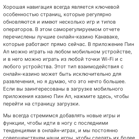
Хорошая навигация всегда является ключевой
особенностью страниц, которые регулярно
обновляются и имеют несколько игр и типов
операторов. В этом саморегулируемом отчете
перечислены лучшие онлайн-казино Канаваке,
которые работают прямо сейчас. В приложение Пин
Ап можно играть на любом мобильном устройстве,
и в него можно играть из любой точки Wi-Fi и с
любого устройства. Этот тип взаимодействия с
онлайн-казино может быть исключительно для
развлечения, но я думаю, что это нечто большее.
Если вы заинтересованы в загрузке мобильного
приложения казино Пин Ап, нажмите здесь, чтобы
перейти на страницу загрузки.
Мы всегда стремимся добавлять новые игры и
функции, чтобы идти в ногу с последними
тенденциями в онлайн-играх, и мы постоянно
совершенствуем наши игры, чтобы сделать их более