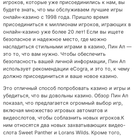
игроков, которые уже присоединились к нам, вы
будете знать, что мы обслуживаем лучшие игры
онлайн-казино с 1998 года. Пришло время
присоединиться к миллионам игроков, играющих в
онлайн-казино уже более 20 лет! Если вы ищете
безопасное и надежное место, где можно
насладиться стильными играми в казино, Пин Ап —
это то, что вам нужно. Чтобы обеспечить
безопасность вашей личной информации, Пин Ап
использует рекомендации eCogra, и это то, к чему
должно присоединиться и ваше новое казино.
Это отличный способ попробовать казино и игры и
убедиться, что вы довольны казино. Обзор Пин Ап
показал, что предлагается огромный выбор игр,
включая множество игровых автоматов и
видеослотов, чтобы соблазнить новых игроков.К
ним относятся два новых захватывающих видео-
слота Sweet Panther и Lorans Wilds. Кроме того,