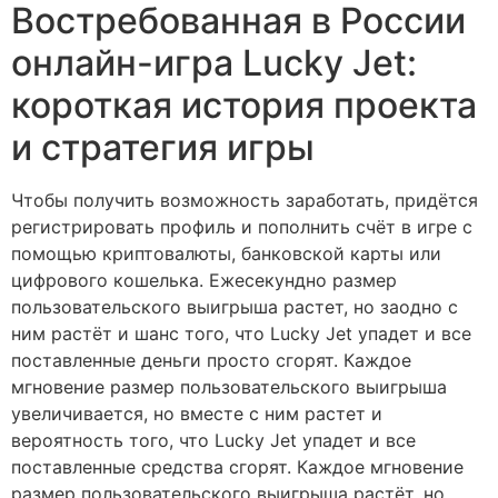
Востребованная в России
онлайн-игра Lucky Jet:
короткая история проекта
и стратегия игры
Чтобы получить возможность заработать, придётся
регистрировать профиль и пополнить счёт в игре с
помощью криптовалюты, банковской карты или
цифрового кошелька. Ежесекундно размер
пользовательского выигрыша растет, но заодно с
ним растёт и шанс того, что Lucky Jet упадет и все
поставленные деньги просто сгорят. Каждое
мгновение размер пользовательского выигрыша
увеличивается, но вместе с ним растет и
вероятность того, что Lucky Jet упадет и все
поставленные средства сгорят. Каждое мгновение
размер пользовательского выигрыша растёт, но