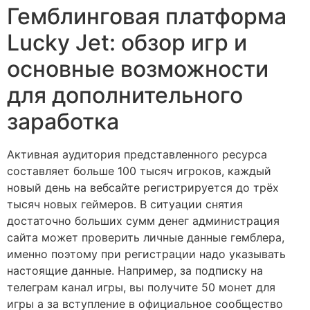
Гемблинговая платформа
Lucky Jet: обзор игр и
основные возможности
для дополнительного
заработка
Активная аудитория представленного ресурса
составляет больше 100 тысяч игроков, каждый
новый день на вебсайте регистрируется до трёх
тысяч новых геймеров. В ситуации снятия
достаточно больших сумм денег администрация
сайта может проверить личные данные гемблера,
именно поэтому при регистрации надо указывать
настоящие данные. Например, за подписку на
телеграм канал игры, вы получите 50 монет для
игры а за вступление в официальное сообщество