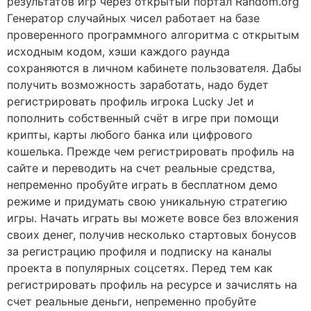
результатов игр через открытый портал Random.org
Генератор случайных чисел работает на базе
проверенного программного алгоритма с открытым
исходным кодом, хэши каждого раунда
сохраняются в личном кабинете пользователя. Дабы
получить возможность заработать, надо будет
регистрировать профиль игрока Lucky Jet и
пополнить собственный счёт в игре при помощи
крипты, карты любого банка или цифрового
кошелька. Прежде чем регистрировать профиль на
сайте и переводить на счет реальные средства,
непременно пробуйте играть в бесплатном демо
режиме и придумать свою уникальную стратегию
игры. Начать играть вы можете вовсе без вложения
своих денег, получив несколько стартовых бонусов
за регистрацию профиля и подписку на каналы
проекта в популярных соцсетях. Перед тем как
регистрировать профиль на ресурсе и зачислять на
счет реальные деньги, непременно пробуйте