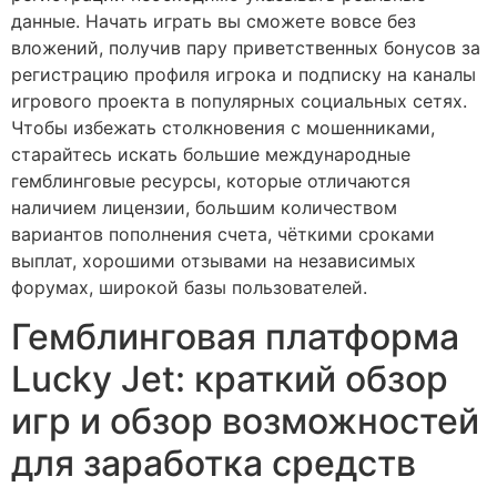
данные. Начать играть вы сможете вовсе без
вложений, получив пару приветственных бонусов за
регистрацию профиля игрока и подписку на каналы
игрового проекта в популярных социальных сетях.
Чтобы избежать столкновения с мошенниками,
старайтесь искать большие международные
гемблинговые ресурсы, которые отличаются
наличием лицензии, большим количеством
вариантов пополнения счета, чёткими сроками
выплат, хорошими отзывами на независимых
форумах, широкой базы пользователей.
Гемблинговая платформа
Lucky Jet: краткий обзор
игр и обзор возможностей
для заработка средств