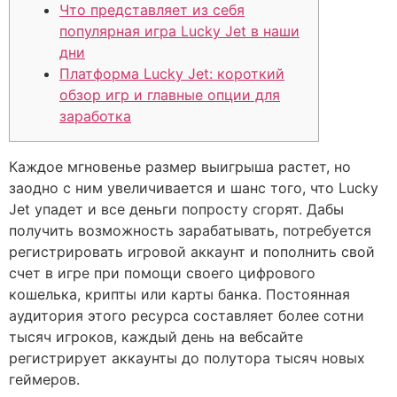
Что представляет из себя
популярная игра Lucky Jet в наши
дни
Платформа Lucky Jet: короткий
обзор игр и главные опции для
заработка
Каждое мгновенье размер выигрыша растет, но
заодно с ним увеличивается и шанс того, что Lucky
Jet упадет и все деньги попросту сгорят. Дабы
получить возможность зарабатывать, потребуется
регистрировать игровой аккаунт и пополнить свой
счет в игре при помощи своего цифрового
кошелька, крипты или карты банка. Постоянная
аудитория этого ресурса составляет более сотни
тысяч игроков, каждый день на вебсайте
регистрирует аккаунты до полутора тысяч новых
геймеров.