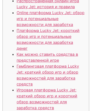
Распространенная онлайн-игра
Lucky Jet: история и правила
Online платформа Lucky Jet: обзор
игр и потенциальные
возможности для заработка
Платформа Lucky Jet: короткий
обзор игр и потенциальные
возможности для заработка
денег
Как можно ставить средства в
представленной игре
Гемблинговая платформа Lucky
Jet: краткий обзор игр и обзор
возможностей для заработка
средств
Игровая платформа Lucky Jet:
краткий обзор игр и короткий
обзор возможностей для
заработка средств