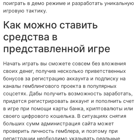
поиграть в демо режиме и разработать уникальную
игровую тактику.
Как можно ставить
средства в
представленной игре
Начать играть вы сможете совсем без вложения
своих денег, получив несколько приветственных
бонусов за регистрацию аккаунта и подписку на
каналы гемблингового проекта в популярных
соцсетях. Дабы получить возможность заработать,
придется регистрировать аккаунт и пополнить счет
в игре при помощи карты банка, криптовалюты или
своего цифрового кошелька. В ситуациях снятия
больших сумм администрация сайта может
проверить личность гемблера, и поэтому при
регистрации необходимо указывать реальные