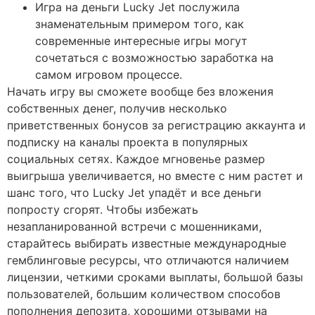
Игра на деньги Lucky Jet послужила
знаменательным примером того, как
современные интересные игры могут
сочетаться с возможностью заработка на
самом игровом процессе.
Начать игру вы сможете вообще без вложения
собственных денег, получив несколько
приветственных бонусов за регистрацию аккаунта и
подписку на каналы проекта в популярных
социальных сетях. Каждое мгновенье размер
выигрыша увеличивается, но вместе с ним растет и
шанс того, что Lucky Jet упадёт и все деньги
попросту сгорят. Чтобы избежать
незапланированной встречи с мошенниками,
старайтесь выбирать известные международные
гемблинговые ресурсы, что отличаются наличием
лицензии, четкими сроками выплаты, большой базы
пользователей, большим количеством способов
пополнения депозита, хорошими отзывами на