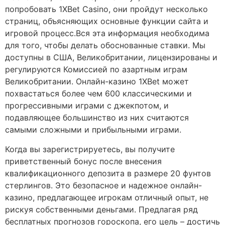
попробовать 1XBet Casino, они пройдут несколько
страниц, объясняющих основные функции сайта и
игровой процесс.Вся эта информация необходима
для того, чтобы делать обоснованные ставки. Мы
доступны в США, Великобритании, лицензированы и
регулируются Комиссией по азартным играм
Великобритании. Онлайн-казино 1XBet может
похвастаться более чем 600 классическими и
прогрессивными играми с джекпотом, и
подавляющее большинство из них считаются
самыми сложными и прибыльными играми.
Когда вы зарегистрируетесь, вы получите
приветственный бонус после внесения
квалификационного депозита в размере 20 фунтов
стерлингов. Это безопасное и надежное онлайн-
казино, предлагающее игрокам отличный опыт, не
рискуя собственными деньгами. Предлагая ряд
бесплатных прогнозов гороскопа, его цель – достичь