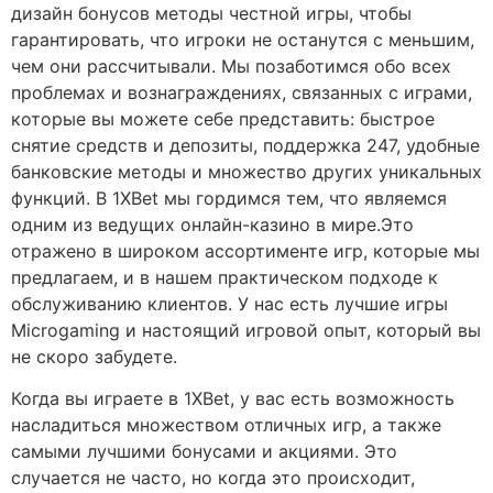
дизайн бонусов методы честной игры, чтобы
гарантировать, что игроки не останутся с меньшим,
чем они рассчитывали. Мы позаботимся обо всех
проблемах и вознаграждениях, связанных с играми,
которые вы можете себе представить: быстрое
снятие средств и депозиты, поддержка 247, удобные
банковские методы и множество других уникальных
функций. В 1XBet мы гордимся тем, что являемся
одним из ведущих онлайн-казино в мире.Это
отражено в широком ассортименте игр, которые мы
предлагаем, и в нашем практическом подходе к
обслуживанию клиентов. У нас есть лучшие игры
Microgaming и настоящий игровой опыт, который вы
не скоро забудете.
Когда вы играете в 1XBet, у вас есть возможность
насладиться множеством отличных игр, а также
самыми лучшими бонусами и акциями. Это
случается не часто, но когда это происходит,