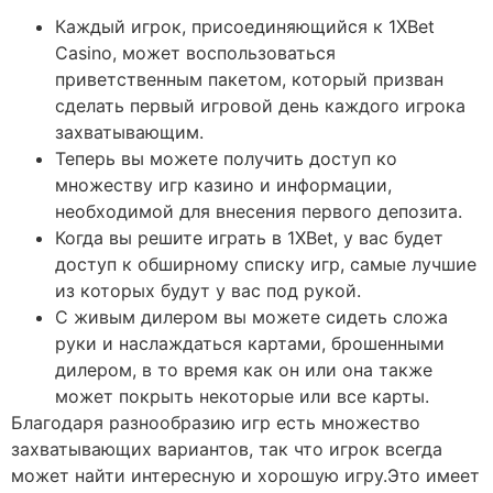
Каждый игрок, присоединяющийся к 1XBet
Casino, может воспользоваться
приветственным пакетом, который призван
сделать первый игровой день каждого игрока
захватывающим.
Теперь вы можете получить доступ ко
множеству игр казино и информации,
необходимой для внесения первого депозита.
Когда вы решите играть в 1XBet, у вас будет
доступ к обширному списку игр, самые лучшие
из которых будут у вас под рукой.
С живым дилером вы можете сидеть сложа
руки и наслаждаться картами, брошенными
дилером, в то время как он или она также
может покрыть некоторые или все карты.
Благодаря разнообразию игр есть множество
захватывающих вариантов, так что игрок всегда
может найти интересную и хорошую игру.Это имеет