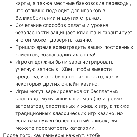
карты, а также местные банковские переводы,
что отлично подходит для игроков в
Великобритании и других странах.
Сочетание способов оплаты и уровня
безопасности защищает клиента и гарантирует,
что он может доверять казино.
Пришло время вознаградить ваших постоянных
клиентов, вознаградив их снова!
Игроки должны были зарегистрировать
учетную запись в 1XBet, чтобы вывести
средства, и это было не так просто, как в
некоторых других онлайн-казино.
Игры могут варьироваться от бесплатных
слотов до мультяшных шармов (не игровых
автоматов), спортивных и живых игр, а также
традиционных классических игр казино, но
если вам нужен более полный список, вы
можете просмотреть категории.
После того, как геймеры нажмут, чтобы