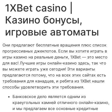
1XBet casino |
Казино бонусы,
игровые автоматы
Они предлагают бесплатные вращения плюс список
прогрессивных джекпотов. Если вы хотите играть в
игры казино на реальные деньги, 1XBet — это место
для вас! Лучшие игры онлайн-казино здесь, так что
вы можете играть уже сегодня! Эти варианты
предлагаются потому, что на всех этих сайтах есть
требования для канадцев, и ребята из 1XBet нашли
способы удовлетворить эти требования.
Банковское дело является одним из
краеугольных камней отличного онлайн-казино,
и мы предлагаем все основные кредитные