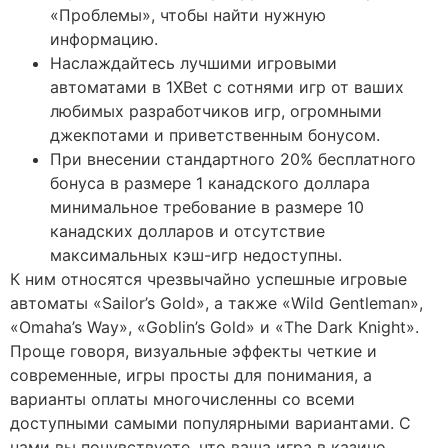
«Проблемы», чтобы найти нужную
информацию.
Наслаждайтесь лучшими игровыми
автоматами в 1XBet с сотнями игр от ваших
любимых разработчиков игр, огромными
джекпотами и приветственным бонусом.
При внесении стандартного 20% бесплатного
бонуса в размере 1 канадского доллара
минимальное требование в размере 10
канадских долларов и отсутствие
максимальных кэш-игр недоступны.
К ним относятся чрезвычайно успешные игровые
автоматы «Sailor’s Gold», а также «Wild Gentleman»,
«Omaha’s Way», «Goblin’s Gold» и «The Dark Knight».
Проще говоря, визуальные эффекты четкие и
современные, игры просты для понимания, а
варианты оплаты многочисленны со всеми
доступными самыми популярными вариантами. С
нами вы почувствуете, что ваша игра в казино