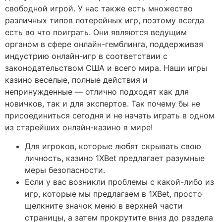
свободной игрой. У нас также есть множество
различных типов лотерейных игр, поэтому всегда
есть во что поиграть. Они являются ведущим
органом в сфере онлайн-гемблинга, поддерживая
индустрию онлайн-игр в соответствии с
законодательством США и всего мира. Наши игры
казино веселые, полные действия и
непринужденные — отлично подходят как для
новичков, так и для экспертов. Так почему бы не
присоединиться сегодня и не начать играть в одном
из старейших онлайн-казино в мире!
Для игроков, которые любят скрывать свою
личность, казино 1XBet предлагает разумные
меры безопасности.
Если у вас возникли проблемы с какой-либо из
игр, которые мы предлагаем в 1XBet, просто
щелкните значок меню в верхней части
страницы, а затем прокрутите вниз до раздела