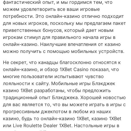
фантастический опыт, и мы гордимся тем, что
можем удовлетворить все ваши игровые
потребности. Это онлайн-казино отлично подходит
для новых игроков, поскольку мы предлагаем пакет
приветственных бонусов, который дает новым
игрокам стимул для правильного начала игры в
онлайн-казино. Наилучшие впечатления от казино
можно получить с помощью мобильных устройств.
Не секрет, что канадцы благосклонно относятся к
онлайн-казино, и обзор 1XBet Casino показал, что
многие пользователи испытывают чувство
лояльности к сайту. Мобильные игры Блэкджек
казино 1XBet разработаны, чтобы предложить
традиционный опыт Блэкджека. Хорошей новостью
для вас является то, что вы можете играть в игры с
прогрессивным джекпотом в любом из наших
казино, будь то онлайн-казино 1XBet, казино 1XBet
или Live Roulette Dealer 1XBet. Настольные игры в