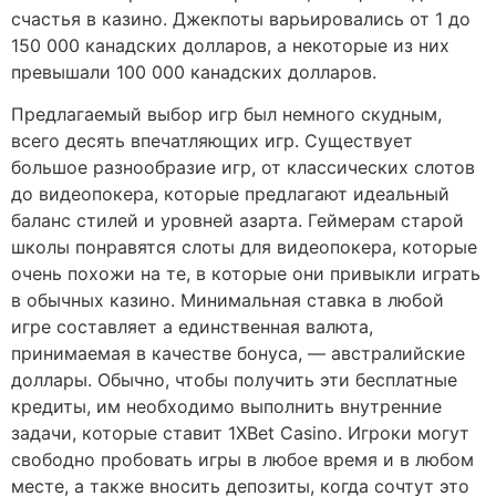
счастья в казино. Джекпоты варьировались от 1 до
150 000 канадских долларов, а некоторые из них
превышали 100 000 канадских долларов.
Предлагаемый выбор игр был немного скудным,
всего десять впечатляющих игр. Существует
большое разнообразие игр, от классических слотов
до видеопокера, которые предлагают идеальный
баланс стилей и уровней азарта. Геймерам старой
школы понравятся слоты для видеопокера, которые
очень похожи на те, в которые они привыкли играть
в обычных казино. Минимальная ставка в любой
игре составляет а единственная валюта,
принимаемая в качестве бонуса, — австралийские
доллары. Обычно, чтобы получить эти бесплатные
кредиты, им необходимо выполнить внутренние
задачи, которые ставит 1XBet Casino. Игроки могут
свободно пробовать игры в любое время и в любом
месте, а также вносить депозиты, когда сочтут это