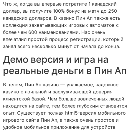
Что ж, когда вы впервые потратите 1 канадский
доллар, вы получите 100% бонус на матч до 250
канадских долларов. В казино Пин Ап также есть
коллекция захватывающих игровых автоматов с
более чем 600 наименованиями. Нас очень
впечатлил простой процесс регистрации, который
занял всего несколько минут от начала до конца.
Демо версия и игра на
реальные деньги в Пин Ап
В целом, Пин Ап казино — уважаемое, надежное
казино с лояльной и заслуживающей доверия
клиентской базой. Чем больше вовлеченных людей
находится на сайте, тем более глубоким становится
опыт. Существует полная html5-версия мобильного
игрового сайта Пин Ап, а также очень простое и
удобное мобильное приложение для устройств