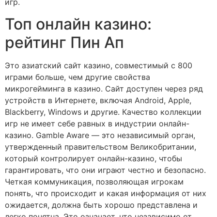
игр.
Топ онлайн казино:
рейтинг Пин Ап
Это азиатский сайт казино, совместимый с 800
играми больше, чем другие свойства
микрогейминга в казино. Сайт доступен через ряд
устройств в Интернете, включая Android, Apple,
Blackberry, Windows и другие. Качество коллекции
игр не имеет себе равных в индустрии онлайн-
казино. Gamble Aware — это независимый орган,
утвержденный правительством Великобритании,
который контролирует онлайн-казино, чтобы
гарантировать, что они играют честно и безопасно.
Четкая коммуникация, позволяющая игрокам
понять, что происходит и какая информация от них
ожидается, должна быть хорошо представлена ​​и
легко понятна. Это означает, что независимо от