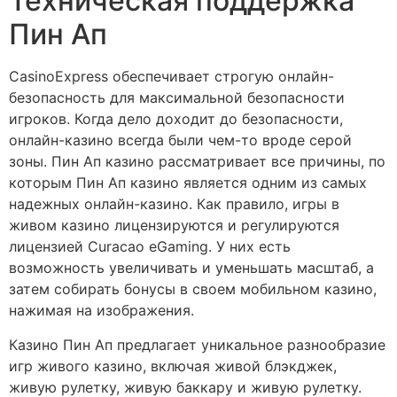
Техническая поддержка
Пин Ап
CasinoExpress обеспечивает строгую онлайн-
безопасность для максимальной безопасности
игроков. Когда дело доходит до безопасности,
онлайн-казино всегда были чем-то вроде серой
зоны. Пин Ап казино рассматривает все причины, по
которым Пин Ап казино является одним из самых
надежных онлайн-казино. Как правило, игры в
живом казино лицензируются и регулируются
лицензией Curacao eGaming. У них есть
возможность увеличивать и уменьшать масштаб, а
затем собирать бонусы в своем мобильном казино,
нажимая на изображения.
Казино Пин Ап предлагает уникальное разнообразие
игр живого казино, включая живой блэкджек,
живую рулетку, живую баккару и живую рулетку.