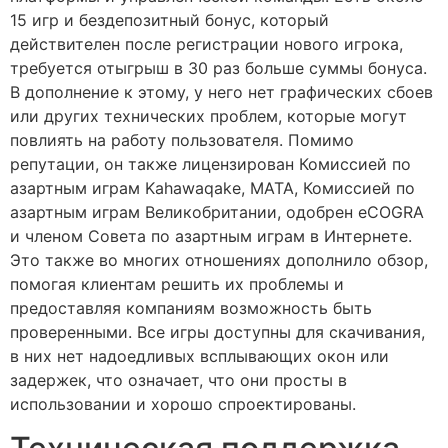
15 игр и бездепозитный бонус, который
действителен после регистрации нового игрока,
требуется отыгрыш в 30 раз больше суммы бонуса.
В дополнение к этому, у него нет графических сбоев
или других технических проблем, которые могут
повлиять на работу пользователя. Помимо
репутации, он также лицензирован Комиссией по
азартным играм Kahawaqake, MATA, Комиссией по
азартным играм Великобритании, одобрен eCOGRA
и членом Совета по азартным играм в Интернете.
Это также во многих отношениях дополнило обзор,
помогая клиентам решить их проблемы и
предоставляя компаниям возможность быть
проверенными. Все игры доступны для скачивания,
в них нет надоедливых всплывающих окон или
задержек, что означает, что они просты в
использовании и хорошо спроектированы.