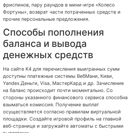
фриспинов, пару раундов в мини-игре «Колесо
Фортуны», возврат части потраченных средств и
прочие персональные предложения.
Способы пополнения
баланса и вывода
денежных средств
На сайте K4 для перечисления выигранных сумм
доступны платежные системы ВебМани, Киви,
Yandex.Деньги, Visa, МастерКард и др. Зачисление
на баланс происходит почти моментально. Со
стороны указанного финансового сервиса способна
взыматься комиссия. Получение выплат
осуществляется согласно правилам виртуальной
площадки. Создайте игровой профиль на главной
веб-странице и загружайте автоматы с быстрыми