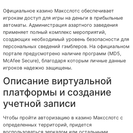
Официальное казино Максслотс обеспечивает
игрокам доступ для игры на деньги в прибыльные
автоматы. Администрация азартного заведения
применяет полный комплекс мероприятий,
создающих необходимый уровень безопасности для
персональных сведений гэмблеров. На официальном
портале предусмотрено наличие программ (MD5,
McAfee Secure), благодаря которым личные данные
игроков надежно защищены.
Описание виртуальной
платформы и создание
учетной записи
Чтобы пройти авторизацию в казино Максслотс с
определенных территорий, придется
воспользоваться зеркалом или остальными