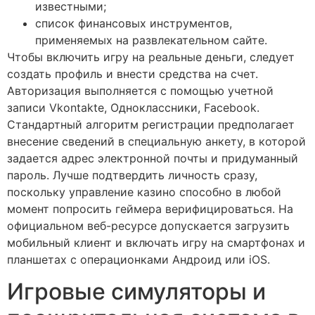
известными;
список финансовых инструментов,
применяемых на развлекательном сайте.
Чтобы включить игру на реальные деньги, следует
создать профиль и внести средства на счет.
Авторизация выполняется с помощью учетной
записи Vkontakte, Одноклассники, Facebook.
Стандартный алгоритм регистрации предполагает
внесение сведений в специальную анкету, в которой
задается адрес электронной почты и придуманный
пароль. Лучше подтвердить личность сразу,
поскольку управление казино способно в любой
момент попросить геймера верифицироваться. На
официальном веб-ресурсе допускается загрузить
мобильный клиент и включать игру на смартфонах и
планшетах с операционками Андроид или iOS.
Игровые симуляторы и