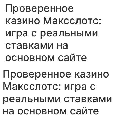
Проверенное
казино Максслотс:
игра с реальными
ставками на
основном сайте
Проверенное казино
Максслотс: игра с
реальными ставками
на основном сайте