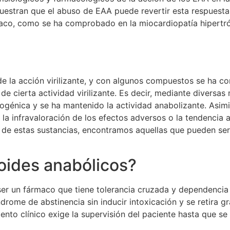
 muestran que el abuso de EAA puede revertir esta respuest
íaco, como se ha comprobado en la miocardiopatía hipertró
de la acción virilizante, y con algunos compuestos se ha c
 cierta actividad virilizante. Es decir, mediante diversas
rogénica y se ha mantenido la actividad anabolizante. Asim
 la infravaloración de los efectos adversos o la tendencia 
de estas sustancias, encontramos aquellas que pueden ser 
oides anabólicos?
r un fármaco que tiene tolerancia cruzada y dependencia 
síndrome de abstinencia sin inducir intoxicación y se retira
nto clínico exige la supervisión del paciente hasta que s