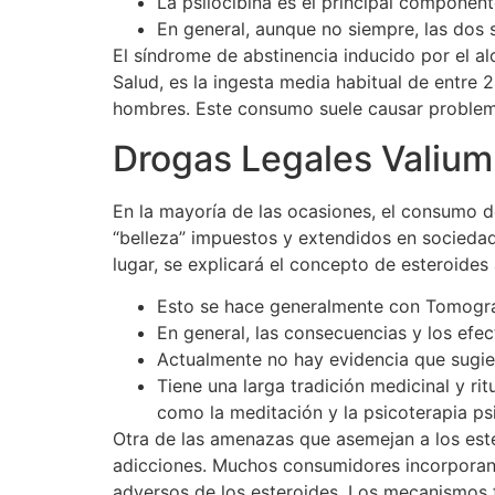
La psilocibina es el principal component
En general, aunque no siempre, las dos 
El síndrome de abstinencia inducido por el a
Salud, es la ingesta media habitual de entre 2
hombres. Este consumo suele causar problemas
Drogas Legales Valium
En la mayoría de las ocasiones, el consumo d
“belleza” impuestos y extendidos en sociedad
lugar, se explicará el concepto de esteroides
Esto se hace generalmente con Tomogra
En general, las consecuencias y los efe
Actualmente no hay evidencia que sugier
Tiene una larga tradición medicinal y ri
como la meditación y la psicoterapia ps
Otra de las amenazas que asemejan a los este
adicciones. Muchos consumidores incorporan a 
adversos de los esteroides. Los mecanismos f