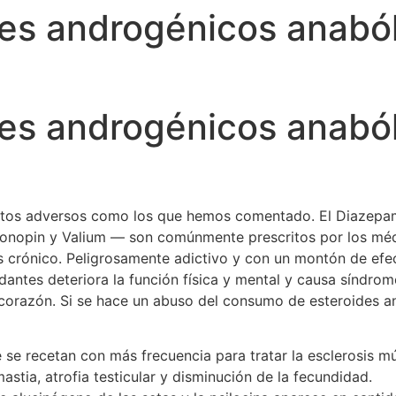
des androgénicos anaból
des androgénicos anaból
ectos adversos como los que hemos comentado. El Diazepam
Klonopin y Valium — son comúnmente prescritos por los mé
rés crónico. Peligrosamente adictivo y con un montón de ef
antes deteriora la función física y mental y causa síndro
 corazón. Si se hace un abuso del consumo de esteroides an
se recetan con más frecuencia para tratar la esclerosis múl
stia, atrofia testicular y disminución de la fecundidad.