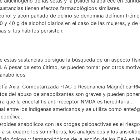
e alucinógeno de las setas y la psilocina aparece en canti
sustancias tienen efectos farmacológicos similares.
lcohol y acompañado de delirio se denomina delírium tréme
0 y 40 g de alcohol diarios en el caso de las mujeres, y de 
 si los hábitos persisten.
e estas sustancias persigue la búsqueda de un aspecto físi
. A pesar de esto último, se pueden tomar por otros motiv
 anabólicos.
fía Axial Computarizada -TAC o Resonancia Magnética–RM-
ctos del abuso de anabolizantes son graves y pueden poner 
a que la encefalitis anti-receptor NMDA es hereditaria .
tual entre los indígenas americanos y se utiliza como ente
icodélica.
roides anabólicos con las drogas psicoactivas es el riesg
su cuadro los somníferos, los analgésicos y los ansiolític
isiológicos y farmacológicos de la acción de los EAA en la